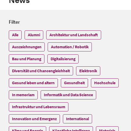
News
Filter
Alle
Alumni
Architektur und Landschaft
Auszeichnungen
Automation / Robotik
Bau und Planung
Digitalisierung
Diversität und Chancengleichheit
Elektronik
Gesund leben und altern
Gesundheit
Hochschule
In memoriam
Informatik und Data Science
Infrastruktur und Lebensraum
Innovation und Emergenz
International
Klima und Energie
Künstliche Intelligenz
Materials