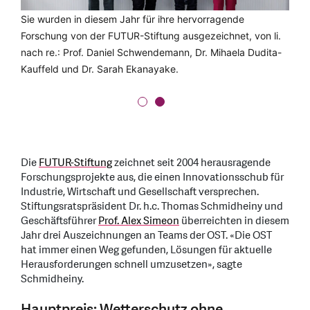
Sie wurden in diesem Jahr für ihre hervorragende
Dr. Mihaela Dudita-Kauffeld, Projektleiterin am SPF Institut
Forschung von der FUTUR-Stiftung ausgezeichnet, von li.
für Solartechnik, und ihr Team haben zusammen mit ihren
nach re.: Prof. Daniel Schwendemann, Dr. Mihaela Dudita-
Projekt-Partnern eine modulare solarbetriebene
Kauffeld und Dr. Sarah Ekanayake.
Infrastruktur für Spitäler und Gesundheitszentren in Afrika
entwickelt.
Die
FUTUR-Stiftung
zeichnet seit 2004 herausragende
Forschungsprojekte aus, die einen Innovationsschub für
Industrie, Wirtschaft und Gesellschaft versprechen.
Stiftungsratspräsident Dr. h.c. Thomas Schmidheiny und
Geschäftsführer
Prof. Alex Simeon
überreichten in diesem
Jahr drei Auszeichnungen an Teams der OST. «Die OST
hat immer einen Weg gefunden, Lösungen für aktuelle
Herausforderungen schnell umzusetzen», sagte
Schmidheiny.
Hauptpreis: Wetterschutz ohne