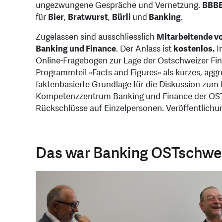
ungezwungene Gespräche und Vernetzung.
BBB
für
Bier
,
Bratwurst
,
Bürli
und
Banking
.
Zugelassen sind ausschliesslich
Mitarbeitende v
Banking und Finance
. Der Anlass ist
kostenlos.
I
Online-Fragebogen zur Lage der Ostschweizer Fin
Programmteil «Facts and Figures» als kurzes, aggr
faktenbasierte Grundlage für die Diskussion zu
Kompetenzzentrum Banking und Finance der OST be
Rückschlüsse auf Einzelpersonen. Veröffentlichun
Das war Banking OSTschwe