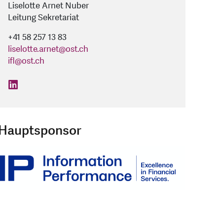
Liselotte Arnet Nuber
Leitung Sekretariat
+41 58 257 13 83
liselotte.arnet
@
ost.ch
ifl
@
ost.ch
find us on: linkedin
Hauptsponsor