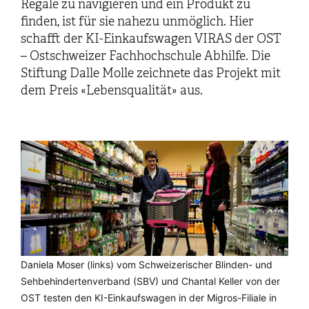
Regale zu navigieren und ein Produkt zu
finden, ist für sie nahezu unmöglich. Hier
schafft der KI-Einkaufswagen VIRAS der OST
– Ostschweizer Fachhochschule Abhilfe. Die
Stiftung Dalle Molle zeichnete das Projekt mit
dem Preis «Lebensqualität» aus.
Auf dem Tablet ist zu sehen, wie der KI-Einkaufswagen
Daniela Moser (links) vom Schweizerischer Blinden- und
Luciano Butera vom SBV beim Eistee: Der smarte
Rolf Ingold (links), Président du Jury du Label Dalle Molle,
seine Umgebung mit Kameras wahrnimmt.
Sehbehindertenverband (SBV) und Chantal Keller von der
Einkaufswagen navigiert ihn zum gewünschten Produkt,
überreicht Chantal Keller und Dario Schlafroth von der OST
OST testen den KI-Einkaufswagen in der Migros-Filiale in
der Sprachassistent gibt ihm präzise Hilfestellungen.
den Preis «Lebensqualität» für ihr Projekt VIRAS.