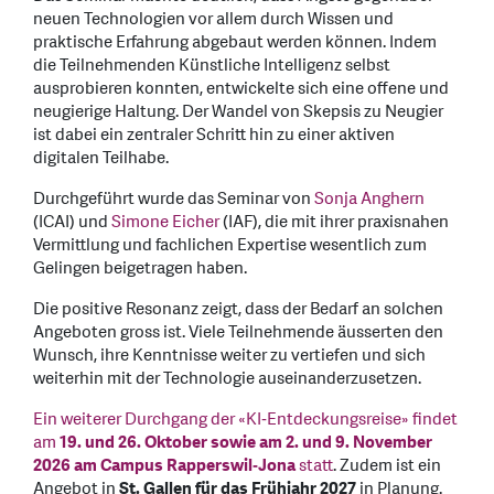
neuen Technologien vor allem durch Wissen und
praktische Erfahrung abgebaut werden können. Indem
die Teilnehmenden Künstliche Intelligenz selbst
ausprobieren konnten, entwickelte sich eine offene und
neugierige Haltung. Der Wandel von Skepsis zu Neugier
ist dabei ein zentraler Schritt hin zu einer aktiven
digitalen Teilhabe.
Durchgeführt wurde das Seminar von
Sonja Anghern
(ICAI) und
Simone Eicher
(IAF), die mit ihrer praxisnahen
Vermittlung und fachlichen Expertise wesentlich zum
Gelingen beigetragen haben.
Die positive Resonanz zeigt, dass der Bedarf an solchen
Angeboten gross ist. Viele Teilnehmende äusserten den
Wunsch, ihre Kenntnisse weiter zu vertiefen und sich
weiterhin mit der Technologie auseinanderzusetzen.
Ein weiterer Durchgang der «KI‑Entdeckungsreise» findet
am
19. und 26. Oktober sowie am 2. und 9. November
2026 am Campus Rapperswil‑Jona
statt
. Zudem ist ein
Angebot in
St. Gallen für das Frühjahr 2027
in Planung.