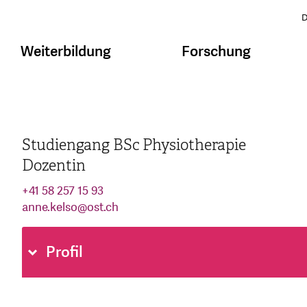
D
Weiterbildung
Forschung
Studiengang BSc Physiotherapie
Dozentin
+41 58 257 15 93
anne.kelso
@
ost.ch
Profil