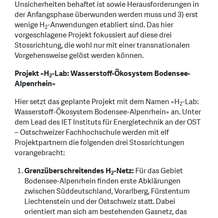
Unsicherheiten behaftet ist sowie Herausforderungen in
der Anfangsphase überwunden werden muss und 3) erst
wenige H
-Anwendungen etabliert sind. Das hier
2
vorgeschlagene Projekt fokussiert auf diese drei
Stossrichtung, die wohl nur mit einer transnationalen
Vorgehensweise gelöst werden können.
Projekt «H
-Lab: Wasserstoff-Ökosystem Bodensee-
2
Alpenrhein»
Hier setzt das geplante Projekt mit dem Namen «H
-Lab:
2
Wasserstoff-Ökosystem Bodensee-Alpenrhein» an. Unter
dem Lead des IET Instituts für Energietechnik an der OST
– Ostschweizer Fachhochschule werden mit elf
Projektpartnern die folgenden drei Stossrichtungen
vorangebracht:
Grenzüberschreitendes H
-Netz:
Für das Gebiet
2
Bodensee-Alpenrhein finden erste Abklärungen
zwischen Süddeutschland, Vorarlberg, Fürstentum
Liechtenstein und der Ostschweiz statt. Dabei
orientiert man sich am bestehenden Gasnetz, das