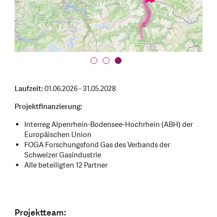
mit dabei (in der vordersten Reihe rechts): Dr. Adi Gross,
Vertreter der Vorarlberger Landesverwaltung, Hubert
Büchel, Regierungsrat des Fürstentums Liechtenstein und
Marc Mächler, Regierungsrat des Kantons St.Gallen.
Laufzeit:
01.06.2026 - 31.05.2028
Projektfinanzierung:
Interreg Alpenrhein-Bodensee-Hochrhein (ABH) der
Europäischen Union
FOGA Forschungsfond Gas des Verbands der
Schweizer Gasindustrie
Alle beteiligten 12 Partner
Projektteam: