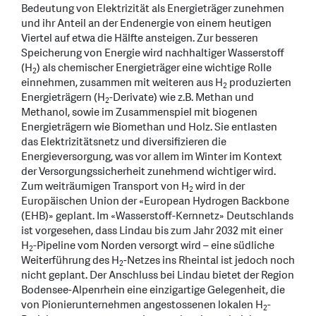
Bedeutung von Elektrizität als Energieträger zunehmen
und ihr Anteil an der Endenergie von einem heutigen
Viertel auf etwa die Hälfte ansteigen. Zur besseren
Speicherung von Energie wird nachhaltiger Wasserstoff
(H
) als chemischer Energieträger eine wichtige Rolle
2
einnehmen, zusammen mit weiteren aus H
produzierten
2
Energieträgern (H
-Derivate) wie z.B. Methan und
2
Methanol, sowie im Zusammenspiel mit biogenen
Energieträgern wie Biomethan und Holz. Sie entlasten
das Elektrizitätsnetz und diversifizieren die
Energieversorgung, was vor allem im Winter im Kontext
der Versorgungssicherheit zunehmend wichtiger wird.
Zum weiträumigen Transport von H
wird in der
2
Europäischen Union der «European Hydrogen Backbone
(EHB)» geplant. Im «Wasserstoff-Kernnetz» Deutschlands
ist vorgesehen, dass Lindau bis zum Jahr 2032 mit einer
H
-Pipeline vom Norden versorgt wird – eine südliche
2
Weiterführung des H
-Netzes ins Rheintal ist jedoch noch
2
nicht geplant. Der Anschluss bei Lindau bietet der Region
Bodensee-Alpenrhein eine einzigartige Gelegenheit, die
von Pionierunternehmen angestossenen lokalen H
-
2