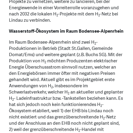
Projekte zu vernetzen, weitere zu lancieren, bei der
Energiewende in einer Vorreiterrolle voranzugehen und
nach 2032 die lokalen H
-Projekte mit dem H
-Netz bei
2
2
Lindau zu verbinden.
Wasserstoff-Ökosystem im Raum Bodensee-Alpenrhein
Im Raum Bodensee-Alpenrhein sind zwei H
-
2
Produktionen in Betrieb (Stadt St.Gallen, Gemeinde
Domat/Ems) und weitere geplant (z.B. Buchs SG). Mit der
Produktion von H
möchten Produzenten elektrischer
2
Energie Überschussstrom sinnvoll nutzen, welcher an
den Energiebörsen immer öfter mit negativen Preisen
gehandelt wird. Aktuell gibt es im Projektgebiet erste
Anwendungen von H
, insbesondere im
2
Schwerlastverkehr, welcher H
an aktueller und geplanter
2
H
- Ladeinfrastruktur bzw. -Tankstellen beziehen kann. Es
2
hat sich jedoch noch kein funktionierendes H
-
2
Ökosystem etabliert, weil 1) der EHB bis Lindau noch
nicht existiert und das grenzüberschreitende H
-Netz
2
und der Anschluss an den EHB noch nicht geplant sind,
2) weil der grenzüberschreitende H
-Handel mit
2