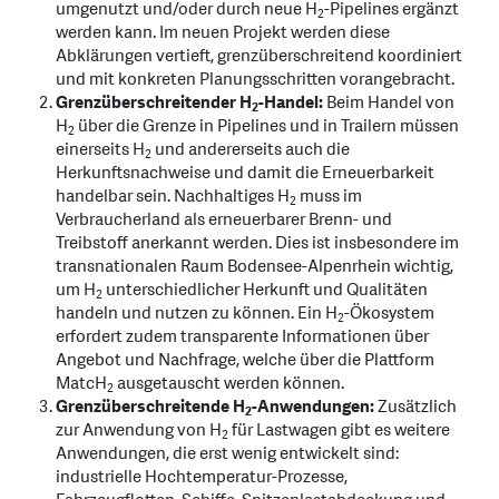
umgenutzt und/oder durch neue H
-Pipelines ergänzt
2
werden kann. Im neuen Projekt werden diese
Abklärungen vertieft, grenzüberschreitend koordiniert
und mit konkreten Planungsschritten vorangebracht.
Grenzüberschreitender H
-Handel:
Beim Handel von
2
H
über die Grenze in Pipelines und in Trailern müssen
2
einerseits H
und andererseits auch die
2
Herkunftsnachweise und damit die Erneuerbarkeit
handelbar sein. Nachhaltiges H
muss im
2
Verbraucherland als erneuerbarer Brenn- und
Treibstoff anerkannt werden. Dies ist insbesondere im
transnationalen Raum Bodensee-Alpenrhein wichtig,
um H
unterschiedlicher Herkunft und Qualitäten
2
handeln und nutzen zu können. Ein H
-Ökosystem
2
erfordert zudem transparente Informationen über
Angebot und Nachfrage, welche über die Plattform
MatcH
ausgetauscht werden können.
2
Grenzüberschreitende H
-Anwendungen:
Zusätzlich
2
zur Anwendung von H
für Lastwagen gibt es weitere
2
Anwendungen, die erst wenig entwickelt sind:
industrielle Hochtemperatur-Prozesse,