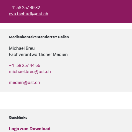
+41 58 257 49 32
eva.tschudi
@
ost.ch
Medienkontakt Standort St.Gallen
Michael Breu
Fachverantwortlicher Medien
+41 58 257 44 66
michael.breu
@
ost.ch
medien
@
ost.ch
Quicklinks
Logo zum Download