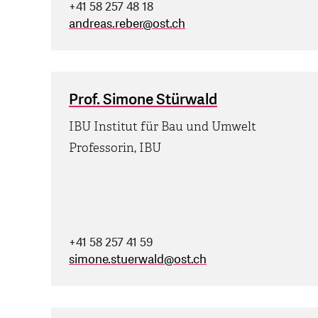
+41 58 257 48 18
andreas.reber
@
ost.ch
Prof. Simone Stürwald
IBU Institut für Bau und Umwelt
Professorin, IBU
+41 58 257 41 59
simone.stuerwald
@
ost.ch