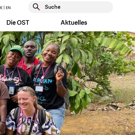
Suche starten
E
EN
Suche starten
Die OST
Aktuelles