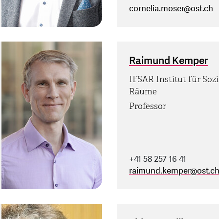
cornelia.moser
@
ost.ch
Raimund Kemper
IFSAR Institut für Sozi
Räume
Professor
+41 58 257 16 41
raimund.kemper
@
ost.c