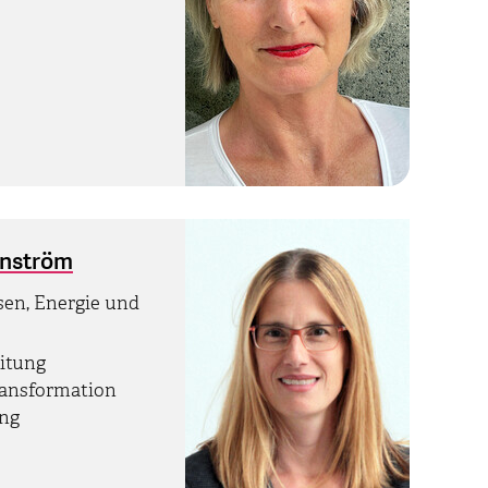
enström
sen, Energie und
eitung
ransformation
ung