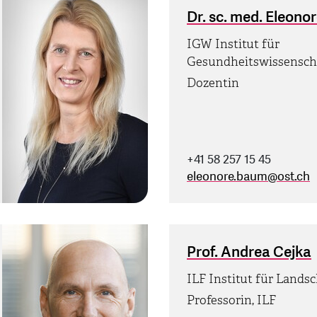
Dr. sc. med. Eleon
IGW Institut für
Gesundheitswissensch
Dozentin
+41 58 257 15 45
eleonore.baum
@
ost.ch
Prof. Andrea Cejka
ILF Institut für Lands
Professorin, ILF