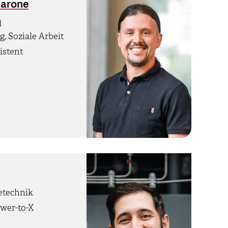
Garone
d
, Soziale Arbeit
istent
ietechnik
wer-to-X