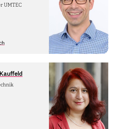
iter UMTEC
.ch
-Kauffeld
echnik