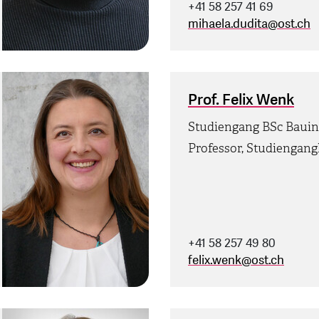
+41 58 257 41 69
mihaela.dudita
@
ost.ch
Prof. Felix Wenk
Studiengang BSc Baui
Professor, Studiengangl
+41 58 257 49 80
felix.wenk
@
ost.ch