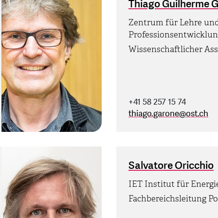
Thiago Guilherme 
Zentrum für Lehre un
Professionsentwicklung
Wissenschaftlicher Ass
+41 58 257 15 74
thiago.garone
@
ost.ch
Salvatore Oricchio
IET Institut für Energ
Fachbereichsleitung Po