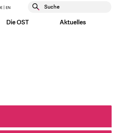
Suche starten
E
EN
Suche starten
Die OST
Aktuelles