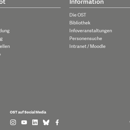
ot
Information
Die OST
Bibliothek
ldung
Infoveranstaltungen
g
Personensuche
ellen
Intranet / Moodle
p
OST auf Social Media
find us on: instagram
find us on: youtube
find us on: linkedin
find us on: bluesky
find us on: facebook