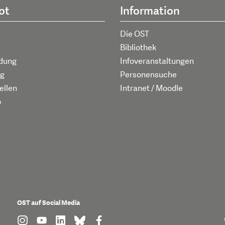
ot
Information
Die OST
Bibliothek
ldung
Infoveranstaltungen
g
Personensuche
ellen
Intranet / Moodle
p
OST auf Social Media
find us on: instagram
find us on: youtube
find us on: linkedin
find us on: bluesky
find us on: facebook