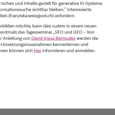
rrschen und Inhalte gezielt für generative KI-Systeme
ormationssuche sichtbar bleiben.” Interessierte
Weis (franziska.weis@ost.ch) anfordern.
erbilden möchte, kann dies zudem in einem neuen
M erstmals das Tagesseminar „SEO und GEO – Von
er Anleitung von
David Insua Bermudez
werden die
age-Umsetzungsmassnahmen kennenlernen und
sonen können sich
hier
informieren und anmelden.