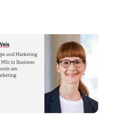
Weis
egie und Marketing
 MSc in Business
ssorin am
rketing