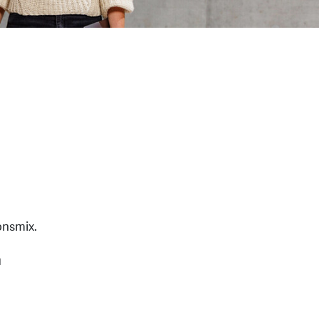
onsmix.
u