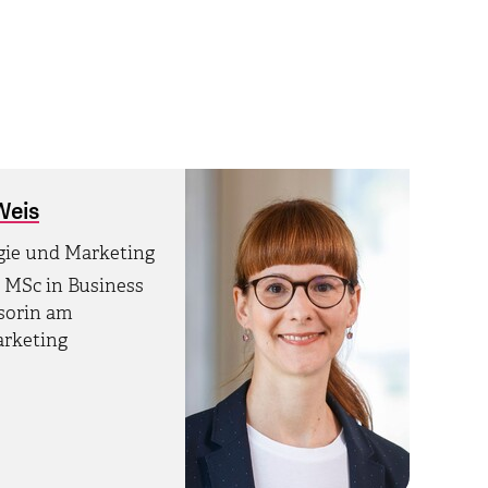
Weis
egie und Marketing
 MSc in Business
ssorin am
rketing