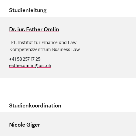
Studienleitung
Dr. iur. Esther Omlin
IFL Institut für Finance und Law
Kompetenzzentrum Business Law
+41 58 257 17 25
esther.omlin
@
ost.ch
Studienkoordination
Nicole Giger