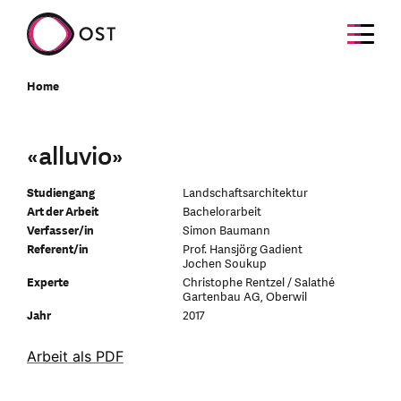
Home
«alluvio»
Studiengang
Landschaftsarchitektur
Art der Arbeit
Bachelorarbeit
Verfasser/in
Simon Baumann
Referent/in
Prof. Hansjörg Gadient
Jochen Soukup
Experte
Christophe Rentzel / Salathé
Gartenbau AG, Oberwil
Jahr
2017
Arbeit als PDF