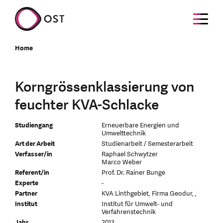
Home
Korngrössenklassierung von
feuchter KVA-Schlacke
Studiengang
Erneuerbare Energien und
Umwelttechnik
Art der Arbeit
Studienarbeit / Semesterarbeit
Verfasser/in
Raphael Schwytzer
Marco Weber
Referent/in
Prof. Dr. Rainer Bunge
Experte
-
Partner
KVA Linthgebiet, Firma Geodur, ,
Institut
Institut für Umwelt- und
Verfahrenstechnik
Jahr
2013