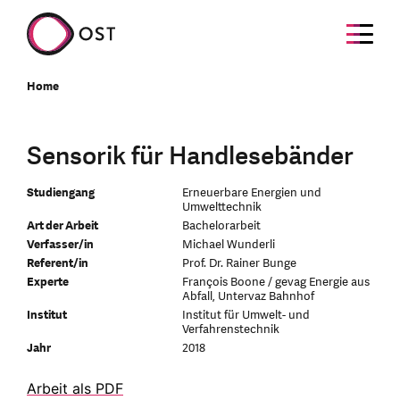
Home
Sensorik für Handlesebänder
Studiengang
Erneuerbare Energien und
Umwelttechnik
Art der Arbeit
Bachelorarbeit
Verfasser/in
Michael Wunderli
Referent/in
Prof. Dr. Rainer Bunge
Experte
François Boone / gevag Energie aus
Abfall, Untervaz Bahnhof
Institut
Institut für Umwelt- und
Verfahrenstechnik
Jahr
2018
Arbeit als PDF