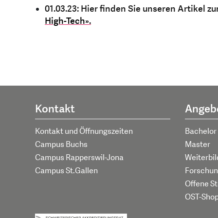
01.03.23: Hier finden Sie unseren Artikel zu
High-Tech».
Kontakt
Angeb
Kontakt und Öffnungszeiten
Bachelor
Campus Buchs
Master
Campus Rapperswil-Jona
Weiterbi
Campus St.Gallen
Forschun
Offene St
OST-Sho