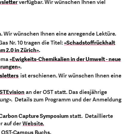
letter
verfügbar. Wir wünschen Ihnen viel
a. Wir wünschen Ihnen eine anregende Lektüre.
as Nr. 10 tragen die Titel:
«Schadstoffrückhalt
m 2.0 in Zürich»
.
hema
«Ewigkeits-Chemikalien in der Umwelt - neue
erungen»
.
letters
ist erschienen. Wir wünschen Ihnen eine
TEvision
an der OST statt. Das diesjährige
ung»
. Details zum Programm und der Anmeldung
Carbon Capture Symposium
statt. Detaillierte
er auf der
Website.
m OST-Campus Buchs.