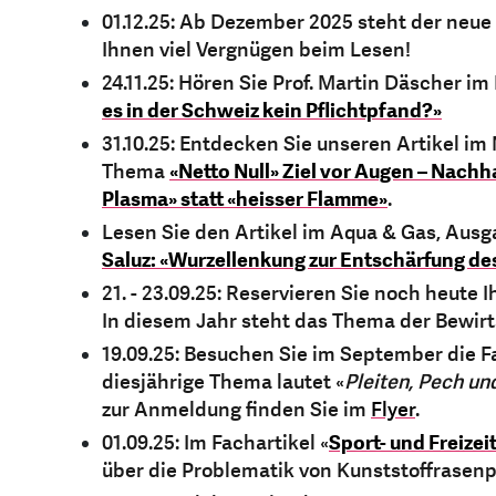
01.12.25: Ab Dezember 2025 steht der neue
Ihnen viel Vergnügen beim Lesen!
24.11.25: Hören Sie Prof. Martin Däscher im
es in der Schweiz kein Pflichtpfand?»
31.10.25: Entdecken Sie unseren Artikel i
Thema
«Netto Null» Ziel vor Augen – Nachh
Plasma» statt «heisser Flamme»
.
Lesen Sie den Artikel im Aqua & Gas, Ausg
Saluz: «Wurzellenkung zur Entschärfung d
21. - 23.09.25: Reservieren Sie noch heute 
In diesem Jahr steht das Thema der Bewi
19.09.25: Besuchen Sie im September die 
diesjährige Thema lautet «
Pleiten, Pech un
zur Anmeldung finden Sie im
Flyer
.
01.09.25: Im Fachartikel «
Sport- und Freize
über die Problematik von Kunststoffrasenp