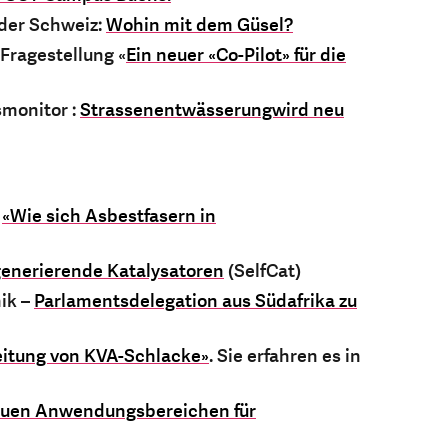
 der Schweiz:
Wohin mit dem Güsel?
 Fragestellung «
Ein neuer «Co-Pilot» für die
smonitor :
Strassenentwässerungwird neu
e
«Wie sich Asbestfasern in
generierende Katalysatoren
(SelfCat)
ik –
Parlamentsdelegation aus Südafrika zu
eitung von KVA-Schlacke»
. Sie erfahren es in
uen Anwendungsbereichen für