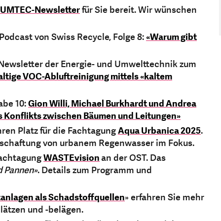
UMTEC-Newsletter
für Sie bereit. Wir wünschen
 Podcast von Swiss Recycle, Folge 8:
«Warum gibt
m Newsletter der Energie- und Umwelttechnik zum
altige VOC-Abluftreinigung mittels «kaltem
abe 10:
Gion Willi, Michael Burkhardt und Andrea
es Konflikts zwischen Bäumen und Leitungen»
Ihren Platz für die Fachtagung
Aqua Urbanica 2025
.
rtschaftung von urbanem Regenwasser im Fokus.
Fachtagung
WASTEvision
an der OST. Das
d Pannen»
. Details zum Programm und
itanlagen als Schadstoffquellen
» erfahren Sie mehr
lätzen und -belägen.