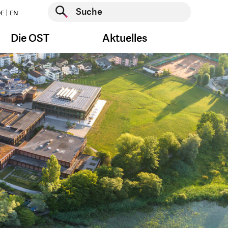
Suche starten
E
EN
Suche starten
Die OST
Aktuelles