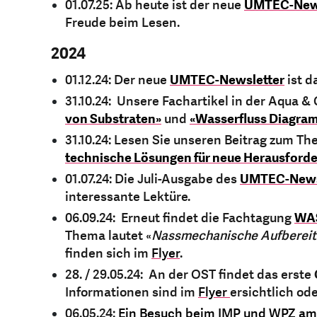
01.07.25: Ab heute ist der neue
UMTEC-News
Freude beim Lesen.
2024
01.12.24: Der neue
UMTEC-Newsletter
ist d
31.10.24: Unsere Fachartikel in der Aqua & G
von Substraten»
und
«Wasserfluss Diagram
31.10.24: Lesen Sie unseren Beitrag zum T
technische Lösungen für neue Herausford
01.07.24: Die Juli-Ausgabe des
UMTEC-News
interessante Lektüre.
06.09.24: Erneut findet die Fachtagung
WAS
Thema lautet «
Nassmechanische Aufbereit
finden sich im
Flyer
.
28. / 29.05.24: An der OST findet das erste
Informationen sind im
Flyer
ersichtlich od
06.05.24:
Ein Besuch beim IMP und WPZ a