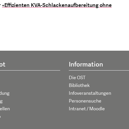
r
«Effizienten KVA-Schlackenaufbereitung ohne
ot
Information
Die OST
Bibliothek
ldung
Infoveranstaltungen
g
Personensuche
ellen
Intranet / Moodle
p