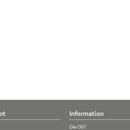
ot
Information
Die OST