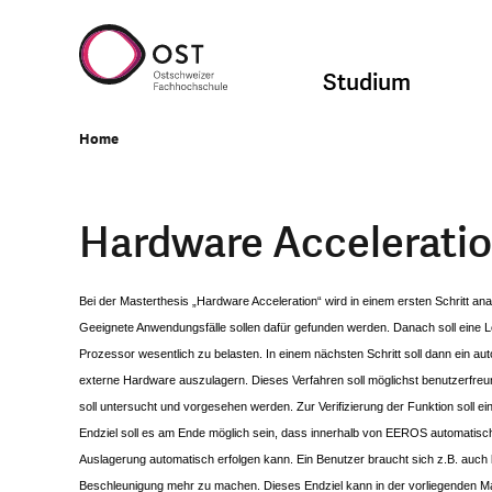
Studium
Home
Hardware Accelerati
Bei der Masterthesis „Hardware Acceleration“ wird in einem ersten Schritt an
Geeignete Anwendungsfälle sollen dafür gefunden werden. Danach soll eine
Prozessor wesentlich zu belasten. In einem nächsten Schritt soll dann ein a
externe Hardware auszulagern. Dieses Verfahren soll möglichst benutzerfre
soll untersucht und vorgesehen werden. Zur Verifizierung der Funktion soll e
Endziel soll es am Ende möglich sein, dass innerhalb von EEROS automatisch
Auslagerung automatisch erfolgen kann. Ein Benutzer braucht sich z.B. auc
Beschleunigung mehr zu machen. Dieses Endziel kann in der vorliegenden Mast