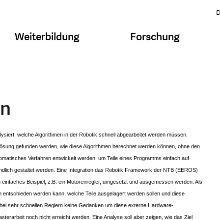
D
Weiterbildung
Forschung
on
alysiert, welche Algorithmen in der Robotik schnell abgearbeitet werden müssen.
 Lösung gefunden werden, wie diese Algorithmen berechnet werden können, ohne den
utomatisches Verfahren entwickelt werden, um Teile eines Programms einfach auf
undlich gestaltet werden. Eine Integration das Robotik Framework der NTB (EEROS)
in einfaches Beispiel, z.B. ein Motorenregler, umgesetzt und ausgemessen werden. Als
 entschieden werden kann, welche Teile ausgelagert werden sollen und diese
h bei sehr schnellen Reglern keine Gedanken um diese externe Hardware-
erarbeit noch nicht erreicht werden. Eine Analyse soll aber zeigen, wie das Ziel