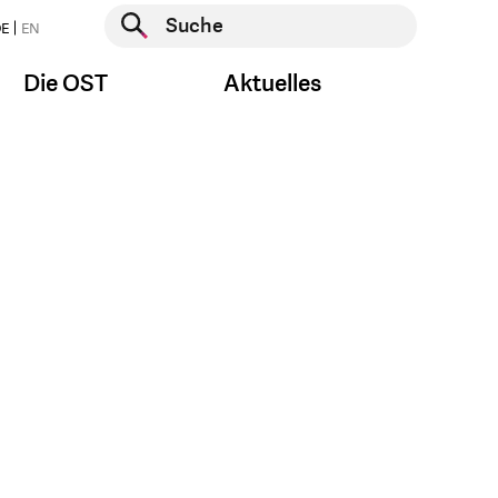
Suche starten
E
EN
Suche starten
Die OST
Aktuelles