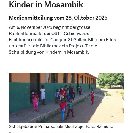
Kinder in Mosambik
Medienmitteilung vom 28. Oktober 2025
Am 6. November 2025 beginnt der grosse
Bücherflohmarkt der OST – Ostschweizer
Fachhochschule am Campus St.Gallen. Mit dem Erlös
unterstützt die Bibliothek ein Projekt für die
Schulbildung von Kindern in Mosambik.
Der beliebte Bücherflohmarkt der OST – Ostschweizer
Schulgebäude Primarschule Muchabje, Foto: Raimund
Behelfsbau Primarschule Muchabje, Foto: Raimund Kemper