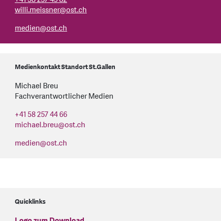
willi.meissner@ost.ch
medien
@
ost.ch
Medienkontakt Standort St.Gallen
Michael Breu
Fachverantwortlicher Medien
+41 58 257 44 66
michael.breu
@
ost.ch
medien
@
ost.ch
Quicklinks
Logo zum Download