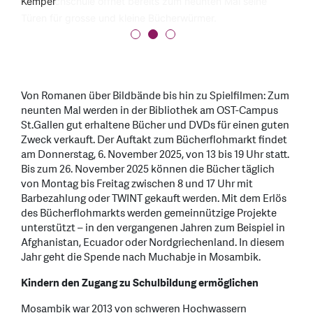
Fachhochschule öffnet bereits zum neunten Mal seine
Kemper
Türen für grosse und kleine Bücherwürmer.
Von Romanen über Bildbände bis hin zu Spielfilmen: Zum
neunten Mal werden in der Bibliothek am OST-Campus
St.Gallen gut erhaltene Bücher und DVDs für einen guten
Zweck verkauft. Der Auftakt zum Bücherflohmarkt findet
am Donnerstag, 6. November 2025, von 13 bis 19 Uhr statt.
Bis zum 26. November 2025 können die Bücher täglich
von Montag bis Freitag zwischen 8 und 17 Uhr mit
Barbezahlung oder TWINT gekauft werden. Mit dem Erlös
des Bücherflohmarkts werden gemeinnützige Projekte
unterstützt – in den vergangenen Jahren zum Beispiel in
Afghanistan, Ecuador oder Nordgriechenland. In diesem
Jahr geht die Spende nach Muchabje in Mosambik.
Kindern den Zugang zu Schulbildung ermöglichen
Mosambik war 2013 von schweren Hochwassern