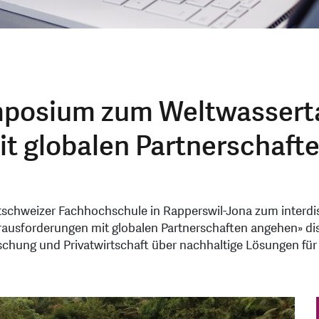
ymposium zum Weltwassert
t globalen Partnerschaft
tschweizer Fachhochschule in Rapperswil-Jona zum interdi
rausforderungen mit globalen Partnerschaften angehen» di
orschung und Privatwirtschaft über nachhaltige Lösungen f