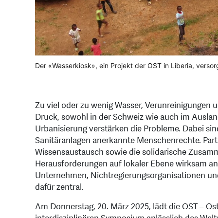
Der «Wasserkiosk», ein Projekt der OST in Liberia, verso
Zu viel oder zu wenig Wasser, Verunreinigungen
Druck, sowohl in der Schweiz wie auch im Auslan
Urbanisierung verstärken die Probleme. Dabei si
Sanitäranlagen anerkannte Menschenrechte. Par
Wissensaustausch sowie die solidarische Zusamme
Herausforderungen auf lokaler Ebene wirksam 
Unternehmen, Nichtregierungsorganisationen und 
dafür zentral.
Am Donnerstag, 20. März 2025, lädt die OST – O