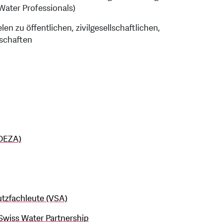
ater Professionals)
len zu öffentlichen, zivilgesellschaftlichen,
rschaften
(DEZA)
tzfachleute (VSA)
Swiss Water Partnership