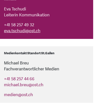
Eva Tschudi
Leiterin Kommunikation
+41 58 257 49 32
eva.tschudi
@
ost.ch
Medienkontakt Standort St.Gallen
Michael Breu
Fachverantwortlicher Medien
+41 58 257 44 66
michael.breu
@
ost.ch
medien
@
ost.ch