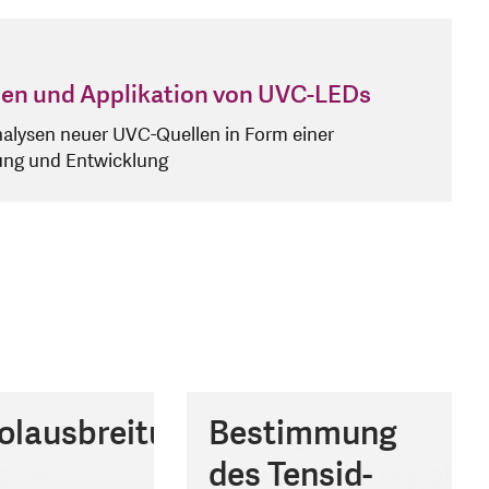
en und Applikation von UVC-LEDs
alysen neuer UVC-Quellen in Form einer
ung und Entwicklung
ieoptimierung
olausbreitung
cklung
cher
e
Intelligente
Bestimmung
Entwicklung
In situ
s IR-
ED-UVC-
or zur
eflussmessung
Temperaturregelu
des Tensid-
einer
Prozesskontrolle