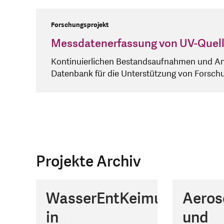
Forschungsprojekt
Messdatenerfassung von UV-Quell
Kontinuierlichen Bestandsaufnahmen und An
Datenbank für die Unterstützung von Forsch
Projekte Archiv
UV-C
WasserEntKeimung
Restart-
Impulstemperierung
Druckwasser-
Energ
Aeros
Entwi
Optis
Aktiv
Entkeimung in
in
Culture
mit Wasser bei
Temperiergerät
mittel
und
von L
Reakt
Wärm