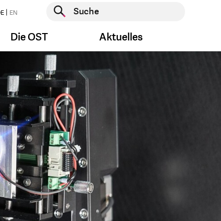
Suche starten
E
EN
Suche starten
Die OST
Aktuelles