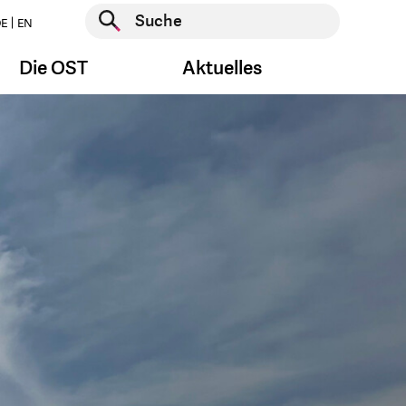
Suche starten
E
EN
Suche starten
Die OST
Aktuelles