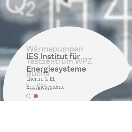
Wärmepumpen
IES Institut für
Testzentrum WPZ
Energiesysteme
Buchs
Therm. & El.
Mehr
Energiesysteme
Home
Forschung
Technik
Systemtechnik
IES Institut für
Energiesysteme
Infrastruktur