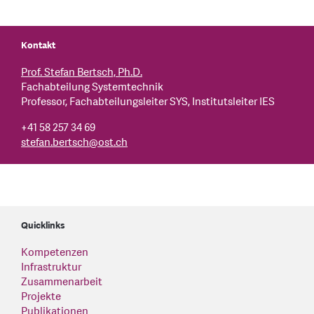
Kontakt
Prof. Stefan Bertsch, Ph.D.
Fachabteilung Systemtechnik
Professor, Fachabteilungsleiter SYS, Institutsleiter IES
+41 58 257 34 69
stefan.bertsch
@
ost.ch
Quicklinks
Kompetenzen
Infrastruktur
Zusammenarbeit
Projekte
Publikationen