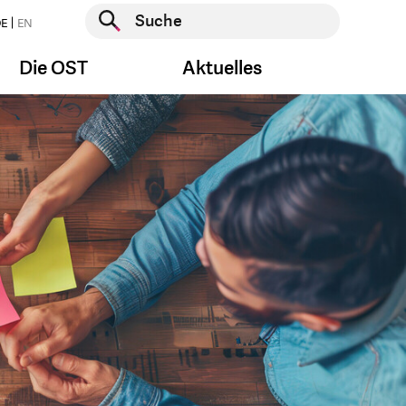
Suche starten
E
EN
Suche starten
Die OST
Aktuelles