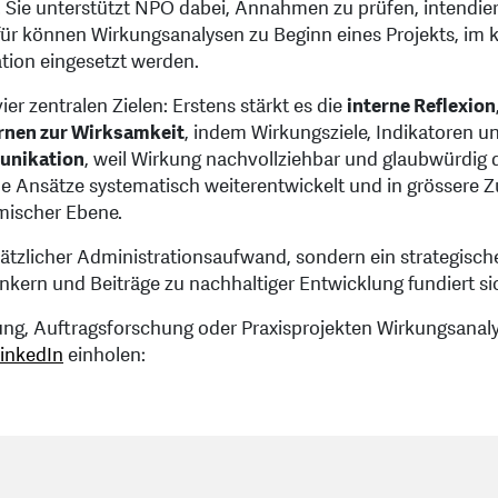
. Sie unterstützt NPO dabei, Annahmen zu prüfen, intendie
r können Wirkungsanalysen zu Beginn eines Projekts, im ko
ation eingesetzt werden.
r zentralen Zielen: Erstens stärkt es die
interne Reflexion
rnen zur Wirksamkeit
, indem Wirkungsziele, Indikatoren
unikation
, weil Wirkung nachvollziehbar und glaubwürdig d
iche Ansätze systematisch weiterentwickelt und in grösse
temischer Ebene.
zlicher Administrationsaufwand, sondern ein strategisches
ankern und Beiträge zu nachhaltiger Entwicklung fundiert s
g, Auftragsforschung oder Praxisprojekten Wirkungsanal
inkedIn
einholen: