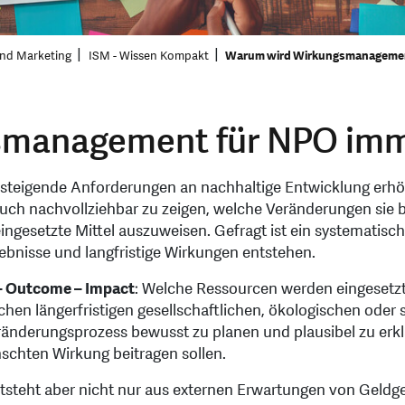
 und Marketing
ISM - Wissen Kompakt
Warum wird Wirkungsmanagement
management für NPO imm
d steigende Anforderungen an nachhaltige Entwicklung erh
 auch nachvollziehbar zu zeigen, welche Veränderungen sie 
ingesetzte Mittel auszuweisen. Gefragt ist ein systematisc
ebnisse und langfristige Wirkungen entstehen.
 – Outcome – Impact
: Welche Ressourcen werden eingesetz
hen längerfristigen gesellschaftlichen, ökologischen ode
eränderungsprozess bewusst zu planen und plausibel zu erk
schten Wirkung beitragen sollen.
tsteht aber nicht nur aus externen Erwartungen von Geldgeb