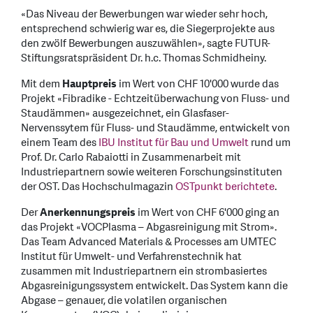
«Das Niveau der Bewerbungen war wieder sehr hoch,
entsprechend schwierig war es, die Siegerprojekte aus
den zwölf Bewerbungen auszuwählen», sagte FUTUR-
Stiftungsratspräsident Dr. h.c. Thomas Schmidheiny.
Mit dem
Hauptpreis
im Wert von CHF 10'000 wurde das
Projekt «Fibradike - Echtzeitüberwachung von Fluss- und
Staudämmen» ausgezeichnet, ein Glasfaser-
Nervenssytem für Fluss- und Staudämme, entwickelt von
einem Team des
IBU Institut für Bau und Umwelt
rund um
Prof. Dr. Carlo Rabaiotti in Zusammenarbeit mit
Industriepartnern sowie weiteren Forschungsinstituten
der OST. Das Hochschulmagazin
OSTpunkt berichtete
.
Der
Anerkennungspreis
im Wert von CHF 6'000 ging an
das Projekt «VOCPlasma – Abgasreinigung mit Strom».
Das Team Advanced Materials & Processes am UMTEC
Institut für Umwelt- und Verfahrenstechnik hat
zusammen mit Industriepartnern ein strombasiertes
Abgasreinigungssystem entwickelt. Das System kann die
Abgase – genauer, die volatilen organischen