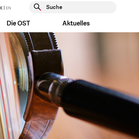
Suche starten
E
EN
Suche starten
Die OST
Aktuelles