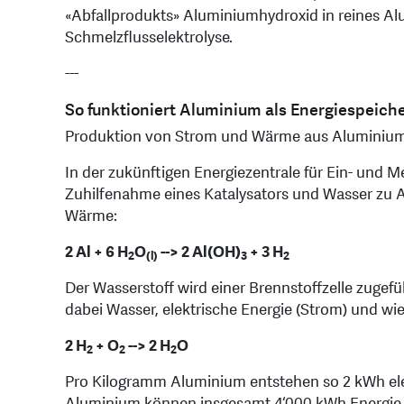
«Abfallprodukts» Aluminiumhydroxid in reines Al
Schmelzflusselektrolyse.
---
So funktioniert Aluminium als Energiespeich
Produktion von Strom und Wärme aus Aluminiu
In der zukünftigen Energiezentrale für Ein- und 
Zuhilfenahme eines Katalysators und Wasser zu 
Wärme:
2 Al + 6 H
O
--> 2 Al(OH)
+ 3 H
2
(l)
3
2
Der Wasserstoff wird einer Brennstoffzelle zugefüh
dabei Wasser, elektrische Energie (Strom) und 
2 H
+ O
--> 2 H
O
2
2
2
Pro Kilogramm Aluminium entstehen so 2 kWh ele
Aluminium können insgesamt 4‘000 kWh Energie pr