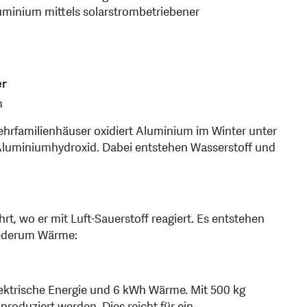
uminium mittels solarstrombetriebener
er
m
Mehrfamilienhäuser oxidiert Aluminium im Winter unter
Aluminiumhydroxid. Dabei entstehen Wasserstoff und
rt, wo er mit Luft-Sauerstoff reagiert. Es entstehen
wiederum Wärme:
ktrische Energie und 6 kWh Wärme. Mit 500 kg
oduziert werden. Dies reicht für ein