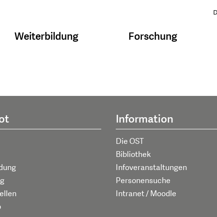
D
Weiterbildung
Forschung
ot
Information
Die OST
Bibliothek
ldung
Infoveranstaltungen
g
Personensuche
ellen
Intranet / Moodle
p