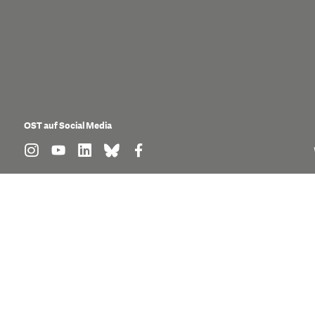
OST auf Social Media
find us on: instagram
find us on: youtube
find us on: linkedin
find us on: bluesky
find us on: facebook