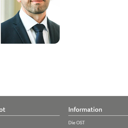
ot
Information
Die OST