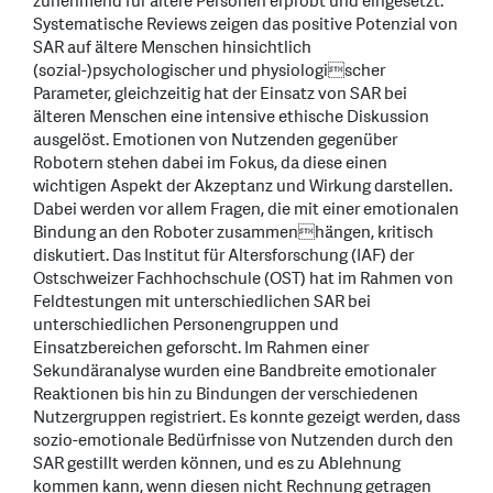
zunehmend für ältere Personen erprobt und eingesetzt.
Systematische Reviews zeigen das positive Potenzial von
SAR auf ältere Menschen hinsichtlich
(sozial-)psychologischer und physiologischer
Parameter, gleichzeitig hat der Einsatz von SAR bei
älteren Menschen eine intensive ethische Diskussion
ausgelöst. Emotionen von Nutzenden gegenüber
Robotern stehen dabei im Fokus, da diese einen
wichtigen Aspekt der Akzeptanz und Wirkung darstellen.
Dabei werden vor allem Fragen, die mit einer emotionalen
Bindung an den Roboter zusammenhängen, kritisch
diskutiert. Das Institut für Altersforschung (IAF) der
Ostschweizer Fachhochschule (OST) hat im Rahmen von
Feldtestungen mit unterschiedlichen SAR bei
unterschiedlichen Personengruppen und
Einsatzbereichen geforscht. Im Rahmen einer
Sekundäranalyse wurden eine Bandbreite emotionaler
Reaktionen bis hin zu Bindungen der verschiedenen
Nutzergruppen registriert. Es konnte gezeigt werden, dass
sozio-emotionale Bedürfnisse von Nutzenden durch den
SAR gestillt werden können, und es zu Ablehnung
kommen kann, wenn diesen nicht Rechnung getragen