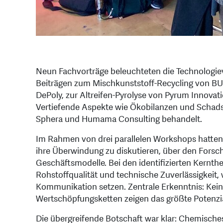
Neun Fachvorträge beleuchteten die Technologiev
Beiträgen zum Mischkunststoff-Recycling von 
DePoly, zur Altreifen-Pyrolyse von Pyrum Innov
Vertiefende Aspekte wie Ökobilanzen und Schad
Sphera und Humama Consulting behandelt.
Im Rahmen von drei parallelen Workshops hatten a
ihre Überwindung zu diskutieren, über den Fors
Geschäftsmodelle. Bei den identifizierten Kernth
Rohstoffqualität und technische Zuverlässigkeit,
Kommunikation setzen. Zentrale Erkenntnis: Kein Ak
Wertschöpfungsketten zeigen das größte Potenzia
Die übergreifende Botschaft war klar: Chemisches