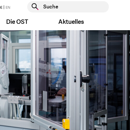
Suche starten
E
EN
Suche starten
Die OST
Aktuelles