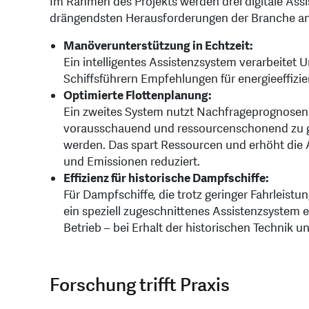
Im Rahmen des Projekts werden drei digitale Assis
drängendsten Herausforderungen der Branche a
Manöverunterstützung in Echtzeit:
Ein intelligentes Assistenzsystem verarbeitet
Schiffsführern Empfehlungen für energieeffiz
Optimierte Flottenplanung:
Ein zweites System nutzt Nachfrageprognosen
vorausschauend und ressourcenschonend zu ges
werden. Das spart Ressourcen und erhöht die
und Emissionen reduziert.
Effizienz für historische Dampfschiffe:
Für Dampfschiffe, die trotz geringer Fahrleistu
ein speziell zugeschnittenes Assistenzsystem en
Betrieb – bei Erhalt der historischen Technik 
Forschung trifft Praxis