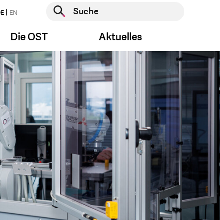
Suche starten
E
EN
Suche starten
Die OST
Aktuelles