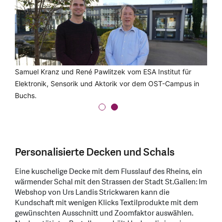
Urs Landis steht neben einer seiner fünf Strickmaschinen in
Samuel Kranz und René Pawlitzek vom ESA Institut für
Turgi.
Elektronik, Sensorik und Aktorik vor dem OST-Campus in
Buchs.
Personalisierte Decken und Schals
Eine kuschelige Decke mit dem Flusslauf des Rheins, ein
wärmender Schal mit den Strassen der Stadt St.Gallen: Im
Webshop von Urs Landis Strickwaren kann die
Kundschaft mit wenigen Klicks Textilprodukte mit dem
gewünschten Ausschnitt und Zoomfaktor auswählen.