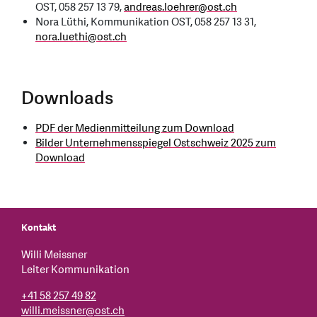
OST, 058 257 13 79,
andreas.loehrer
@
ost.ch
Nora Lüthi, Kommunikation OST, 058 257 13 31,
nora.luethi
@
ost.ch
Downloads
PDF der Medienmitteilung zum Download
Bilder Unternehmensspiegel Ostschweiz 2025 zum
Download
Kontakt
Willi Meissner
Leiter Kommunikation
+41 58 257 49 82
willi.meissner@ost.ch