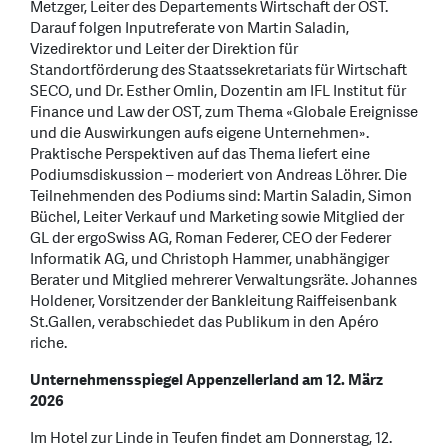
Metzger, Leiter des Departements Wirtschaft der OST.
Darauf folgen Inputreferate von Martin Saladin,
Vizedirektor und Leiter der Direktion für
Standortförderung des Staatssekretariats für Wirtschaft
SECO, und Dr. Esther Omlin, Dozentin am IFL Institut für
Finance und Law der OST, zum Thema «Globale Ereignisse
und die Auswirkungen aufs eigene Unternehmen».
Praktische Perspektiven auf das Thema liefert eine
Podiumsdiskussion – moderiert von Andreas Löhrer. Die
Teilnehmenden des Podiums sind: Martin Saladin, Simon
Büchel, Leiter Verkauf und Marketing sowie Mitglied der
GL der ergoSwiss AG, Roman Federer, CEO der Federer
Informatik AG, und Christoph Hammer, unabhängiger
Berater und Mitglied mehrerer Verwaltungsräte. Johannes
Holdener, Vorsitzender der Bankleitung Raiffeisenbank
St.Gallen, verabschiedet das Publikum in den Apéro
riche.
Unternehmensspiegel Appenzellerland am 12. März
2026
Im Hotel zur Linde in Teufen findet am Donnerstag, 12.