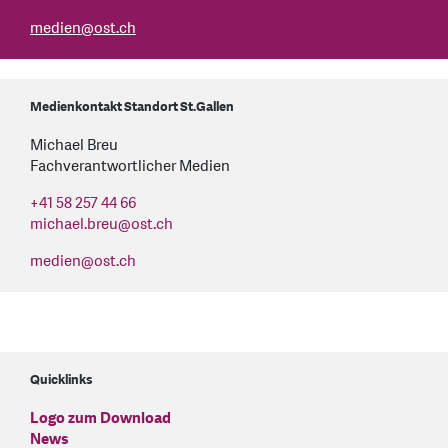
medien
@
ost.ch
Medienkontakt Standort St.Gallen
Michael Breu
Fachverantwortlicher Medien
+41 58 257 44 66
michael.breu
@
ost.ch
medien
@
ost.ch
Quicklinks
Logo zum Download
News