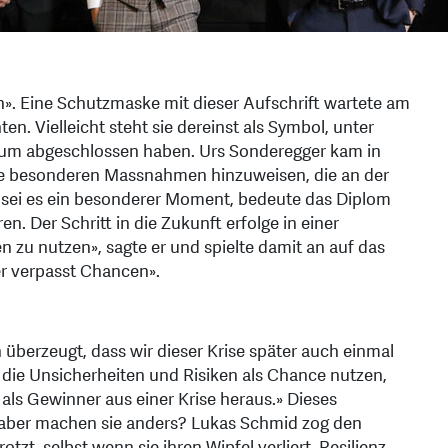
». Eine Schutzmaske mit dieser Aufschrift wartete am
n. Vielleicht steht sie dereinst als Symbol, unter
ium abgeschlossen haben. Urs Sonderegger kam in
ie besonderen Massnahmen hinzuweisen, die an der
z sei es ein besonderer Moment, bedeute das Diplom
n. Der Schritt in die Zukunft erfolge in einer
n zu nutzen», sagte er und spielte damit an auf das
er verpasst Chancen».
überzeugt, dass wir dieser Krise später auch einmal
die Unsicherheiten und Risiken als Chance nutzen,
als Gewinner aus einer Krise heraus.» Dieses
aber machen sie anders? Lukas Schmid zog den
tzt, selbst wenn sie ihren Wipfel verliert. Resilienz,