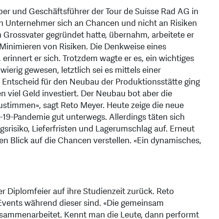
aber und Geschäftsführer der Tour de Suisse Rad AG in
ein Unternehmer sich an Chancen und nicht an Risiken
ein Grossvater gegründet hatte, übernahm, arbeitete er
 Minimieren von Risiken. Die Denkweise eines
erinnert er sich. Trotzdem wagte er es, ein wichtiges
ierig gewesen, letztlich sei es mittels einer
Entscheid für den Neubau der Produktionsstätte ging
 viel Geld investiert. Der Neubau bot aber die
ustimmen», sagt Reto Meyer. Heute zeige die neue
d-19-Pandemie gut unterwegs. Allerdings täten sich
risiko, Lieferfristen und Lagerumschlag auf. Erneut
 den Blick auf die Chancen verstellen. «Ein dynamisches,
er Diplomfeier auf ihre Studienzeit zurück. Reto
e Events während dieser sind. «Die gemeinsam
zusammenarbeitet. Kennt man die Leute, dann performt