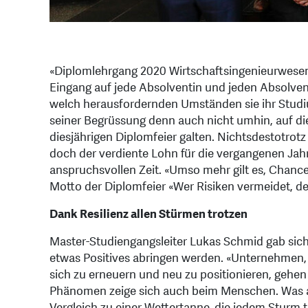
«Diplomlehrgang 2020 Wirtschaftsingenieurwesen
Eingang auf jede Absolventin und jeden Absolvente
welch herausfordernden Umständen sie ihr Stud
seiner Begrüssung denn auch nicht umhin, auf d
diesjährigen Diplomfeier galten. Nichtsdestotrot
doch der verdiente Lohn für die vergangenen Jahre
anspruchsvollen Zeit. «Umso mehr gilt es, Chance
Motto der Diplomfeier «Wer Risiken vermeidet, d
Dank Resilienz allen Stürmen trotzen
Master-Studiengangsleiter Lukas Schmid gab sich 
etwas Positives abringen werden. «Unternehmen, 
sich zu erneuern und neu zu positionieren, gehen 
Phänomen zeige sich auch beim Menschen. Was 
Vergleich zu einer Wettertanne, die jedem Sturm tro