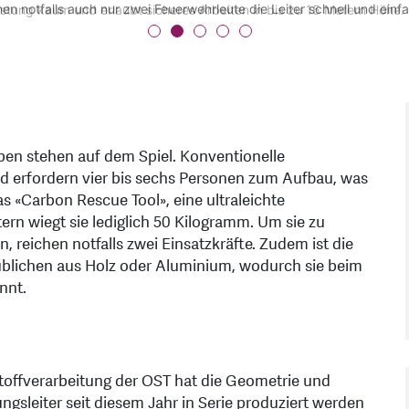
 notfalls auch nur zwei Feuerwehrleute die Leiter schnell und einfac
stung kaum und erlaubt sicheres Arbeiten in bis zu 15 Metern Höhe.
erwehr Rapperswil-Jona benutzen die neue, leichtere Rettungsleiter b
beitung führt Belastungstests der für die Serienproduktion weiterent
hrleiter dank der Weiterentwicklung der OST nun in Serienproduktion 
en stehen auf dem Spiel. Konventionelle
d erfordern vier bis sechs Personen zum Aufbau, was
das «Carbon Rescue Tool», eine ultraleichte
tern wiegt sie lediglich 50 Kilogramm. Um sie zu
n, reichen notfalls zwei Einsatzkräfte. Zudem ist die
lsüblichen aus Holz oder Aluminium, wodurch sie beim
nnt.
stoffverarbeitung der OST hat die Geometrie und
ungsleiter seit diesem Jahr in Serie produziert werden