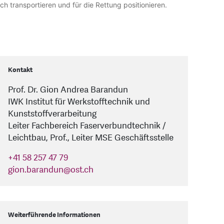
h transportieren und für die Rettung positionieren.
ereits.
wickelten Version der Karbonleiter durch.
herstellen.
Kontakt
Prof. Dr. Gion Andrea Barandun
IWK Institut für Werkstofftechnik und
Kunststoffverarbeitung
Leiter Fachbereich Faserverbundtechnik /
Leichtbau, Prof., Leiter MSE Geschäftsstelle
+41 58 257 47 79
gion.barandun
@
ost.ch
Weiterführende Informationen