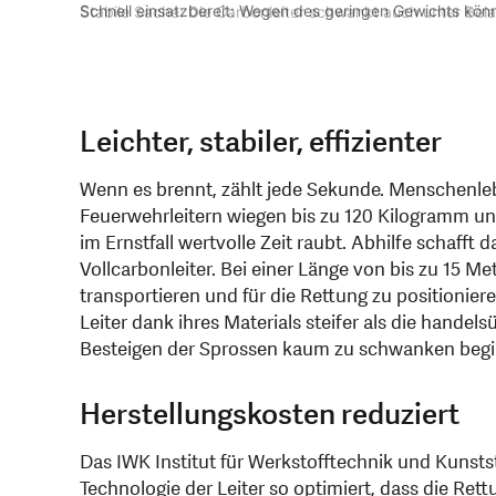
Schnell einsatzbereit: Wegen des geringen Gewichts können
Stabile Sache: Die Carbonleiter schwankt auch unter Bela
Die Berufsfeuerwehr St.Gallen (auf dem Bild) und die Feu
Das IWK Institut für Werkstofftechnik und Kunststoffverar
Die Carrosserie Rusterholz AG kann die leichtere Feuerwe
Leichter, stabiler, effizienter
Wenn es brennt, zählt jede Sekunde. Menschenleb
Feuerwehrleitern wiegen bis zu 120 Kilogramm un
im Ernstfall wertvolle Zeit raubt. Abhilfe schafft 
Vollcarbonleiter. Bei einer Länge von bis zu 15 Me
transportieren und für die Rettung zu positioniere
Leiter dank ihres Materials steifer als die hande
Besteigen der Sprossen kaum zu schwanken begi
Herstellungskosten reduziert
Das IWK Institut für Werkstofftechnik und Kunst
Technologie der Leiter so optimiert, dass die Rett