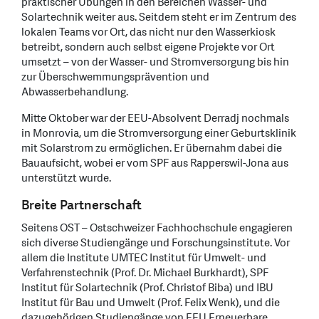
praktischer Übungen in den Bereichen Wasser- und
Solartechnik weiter aus. Seitdem steht er im Zentrum des
lokalen Teams vor Ort, das nicht nur den Wasserkiosk
betreibt, sondern auch selbst eigene Projekte vor Ort
umsetzt – von der Wasser- und Stromversorgung bis hin
zur Überschwemmungsprävention und
Abwasserbehandlung.
Mitte Oktober war der EEU-Absolvent Derradj nochmals
in Monrovia, um die Stromversorgung einer Geburtsklinik
mit Solarstrom zu ermöglichen. Er übernahm dabei die
Bauaufsicht, wobei er vom SPF aus Rapperswil-Jona aus
unterstützt wurde.
Breite Partnerschaft
Seitens OST – Ostschweizer Fachhochschule engagieren
sich diverse Studiengänge und Forschungsinstitute. Vor
allem die Institute UMTEC Institut für Umwelt- und
Verfahrenstechnik (Prof. Dr. Michael Burkhardt), SPF
Institut für Solartechnik (Prof. Christof Biba) und IBU
Institut für Bau und Umwelt (Prof. Felix Wenk), und die
dazugehörigen Studiengänge von EEU Erneuerbare