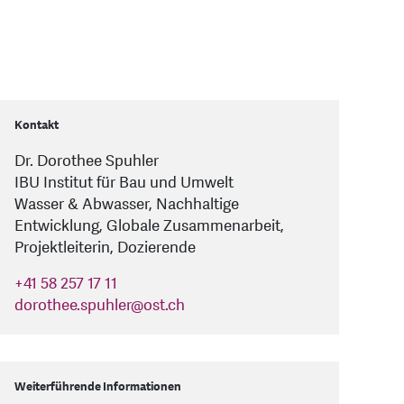
Florian Strasser, Janine Kuriger und Eva Lieberherr.
standen ist.
Kontakt
Dr. Dorothee Spuhler
IBU Institut für Bau und Umwelt
Wasser & Abwasser, Nachhaltige
Entwicklung, Globale Zusammenarbeit,
Projektleiterin, Dozierende
+41 58 257 17 11
dorothee.spuhler
@
ost.ch
Weiterführende Informationen