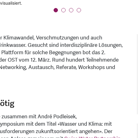
isualisiert.
durch den Nachmittag.
. Norbert Kräuchi, Christa McArdell, Andreas Peter, Florian Klingel, 
tart-up Fluidbot, das aus einem Studierendenprojekt an der OST ent
Der Klimawandel, Verschmutzungen und auch
inkwasser. Gesucht sind interdisziplinäre Lösungen,
Plattform für solche Begegnungen bot das 2.
 der OST vom 12. März. Rund hundert Teilnehmende
Networking, Austausch, Referate, Workshops und
ötig
te zusammen mit André Podleisek,
Symposium mit dem Titel «Wasser und Klima: mit
ausforderungen zukunftsorientiert angehen». Der