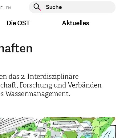
Suche starten
E
EN
Suche starten
Die OST
Aktuelles
haften
 das 2. Interdisziplinäre
schaft, Forschung und Verbänden
iges Wassermanagement.