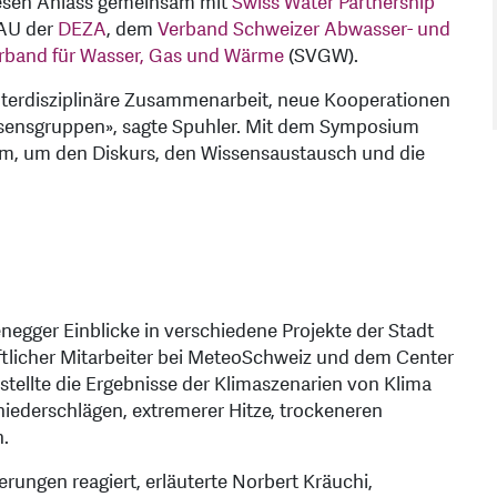
iesen Anlass gemeinsam mit
Swiss Water Partnership
AU der
DEZA
, dem
Verband Schweizer Abwasser- und
rband für Wasser, Gas und Wärme
(SVGW).
nterdisziplinäre Zusammenarbeit, neue Kooperationen
essensgruppen», sagte Spuhler. Mit dem Symposium
rm, um den Diskurs, den Wissensaustausch und die
negger Einblicke in verschiedene Projekte der Stadt
tlicher Mitarbeiter bei MeteoSchweiz und dem Center
stellte die Ergebnisse der Klimaszenarien von Klima
niederschlägen, extremerer Hitze, trockeneren
n.
ungen reagiert, erläuterte Norbert Kräuchi,