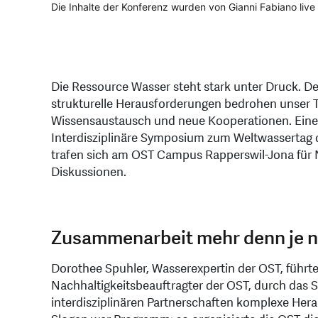
Die Inhalte der Konferenz wurden von Gianni Fabiano live v
Dorothee Spuhler und André Podleisek der OST führten 
Podiumsdiskussion mit Wasserexpertinnen und Experten. V.l
Am Blue Market trafen die Gäste unter anderem auf das S
Die Ressource Wasser steht stark unter Druck. 
strukturelle Herausforderungen bedrohen unser Tr
Wissensaustausch und neue Kooperationen. Eine 
Interdisziplinäre Symposium zum Weltwassertag
trafen sich am OST Campus Rapperswil-Jona für 
Diskussionen.
Zusammenarbeit mehr denn je n
Dorothee Spuhler, Wasserexpertin der OST, führ
Nachhaltigkeitsbeauftragter der OST, durch das 
interdisziplinären Partnerschaften komplexe Her