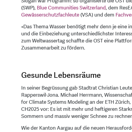
Slogan war Programm: so organisierte die OST d
(SWP),
Blue Communities Switzerland
, dem ResE
Gewässerschutzfachleute
(VSA) und dem
Fachve
«Das Thema Wasser benötigt mehr denn je eine i
und die Einbeziehung unterschiedlichster Inter
zum Weltwassertag schaffte die OST eine Plattfo
Zusammenarbeit zu fördern.
Gesunde Lebensräume
In seiner Begrüssung gab Stadtrat Christian Leute
Rapperswil-Jona. Michael Herrmann, Wissenschaf
for Climate Systems Modeling an der ETH Zürich, 
CH2025 vor: Es ist mit mehr und heftigeren Stark
Sommern und massiv weniger Schnee zu rechne
Wie der Kanton Aargau auf die neuen Herausforder