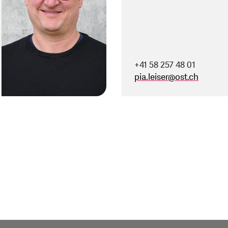
+41 58 257 48 01
pia.leiser
@
ost.ch