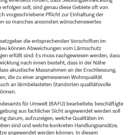
g einerseits fordert, dass Siedlungsentwicklung
erfolgen soll, sind genau diese Gebiete oft von
ch vorgeschriebene Pflicht zur Einhaltung der
onen so manches ansonsten wünschenswertes
esetzgeber die entsprechenden Vorschriften im
t. Neu können Abweichungen vom Lärmschutz
en erfüllt sind: Es muss nachgewiesen werden, dass
wicklung nach innen besteht, dass in der Nähe
dass akustische Massnahmen an der Erschliessung,
, die zu einer angemessenen Wohnqualität
auch an lärmbelasteten Standorten qualitätsvolle
können.
ndesamts für Umwelt (BAFU) bearbeitete, beschäftigte
tzgebung aus fachlicher Sicht angewendet werden soll
ing darum, aufzuzeigen, welche Qualitäten im
reben sind und welche konkreten Handlungsansätze,
ätze angewendet werden können. In diesem