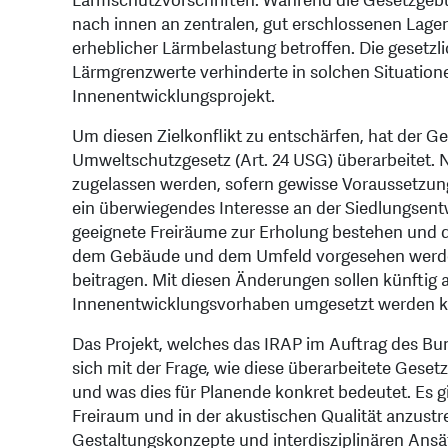
Lärmschutzvorschriften. Während die Gesetzgebun
nach innen an zentralen, gut erschlossenen Lagen 
erheblicher Lärmbelastung betroffen. Die gesetzli
Lärmgrenzwerte verhinderte in solchen Situati
Innenentwicklungsprojekt.
Um diesen Zielkonflikt zu entschärfen, hat der G
Umweltschutzgesetz (Art. 24 USG) überarbeite
zugelassen werden, sofern gewisse Voraussetzung
ein überwiegendes Interesse an der Siedlungsent
geeignete Freiräume zur Erholung bestehen und 
dem Gebäude und dem Umfeld vorgesehen werden
beitragen. Mit diesen Änderungen sollen künftig 
Innenentwicklungsvorhaben umgesetzt werden 
Das Projekt, welches das IRAP im Auftrag des Bu
sich mit der Frage, wie diese überarbeitete Gese
und was dies für Planende konkret bedeutet. Es g
Freiraum und in der akustischen Qualität anzust
Gestaltungskonzepte und interdisziplinären Ans