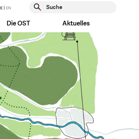
Suche starten
E
EN
Suche starten
Die OST
Aktuelles