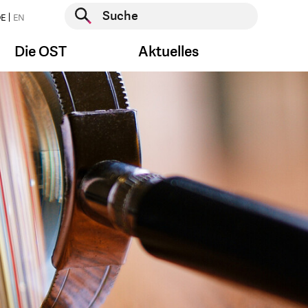
Suche starten
E
EN
Suche starten
Die OST
Aktuelles