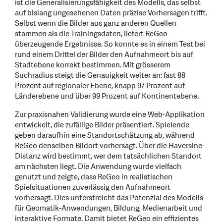
ist die Generalisierungsfähigkeit des Modells, das selbst
auf bislang ungesehenen Daten präzise Vorhersagen trifft.
Selbst wenn die Bilder aus ganz anderen Quellen
stammen als die Trainingsdaten, liefert ReGeo
überzeugende Ergebnisse. So konnte es in einem Test bei
rund einem Drittel der Bilder den Aufnahmeort bis auf
Stadtebene korrekt bestimmen. Mit grösserem
Suchradius steigt die Genauigkeit weiter an: fast 88
Prozent auf regionaler Ebene, knapp 97 Prozent auf
Länderebene und über 99 Prozent auf Kontinentebene.
Zur praxisnahen Validierung wurde eine Web-Applikation
entwickelt, die zufällige Bilder präsentiert. Spielende
geben daraufhin eine Standortschätzung ab, während
ReGeo denselben Bildort vorhersagt. Über die Haversine-
Distanz wird bestimmt, wer dem tatsächlichen Standort
am nächsten liegt. Die Anwendung wurde vielfach
genutzt und zeigte, dass ReGeo in realistischen
Spielsituationen zuverlässig den Aufnahmeort
vorhersagt. Dies unterstreicht das Potenzial des Modells
für Geomatik-Anwendungen, Bildung, Medienarbeit und
interaktive Formate. Damit bietet ReGeo ein effizientes