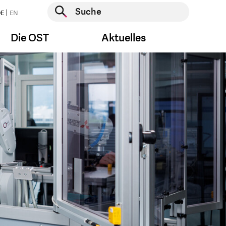
Suche starten
E
EN
Suche starten
Die OST
Aktuelles