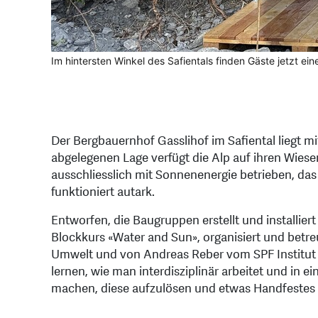
Im hintersten Winkel des Safientals finden Gäste jetzt 
Die sanitäre Anlage mit verschiedenen Elementen wird aut
Neben der Kompost-Toilette zählt auch eine Regenwasse
Die Arbeiten der Studierenden auf der Alp Thalkirch kön
Der Bergbauernhof Gasslihof im Safiental liegt m
abgelegenen Lage verfügt die Alp auf ihren Wiese
ausschliesslich mit Sonnenenergie betrieben, da
funktioniert autark.
Entworfen, die Baugruppen erstellt und installier
Blockkurs «Water and Sun», organisiert und betre
Umwelt und von Andreas Reber vom SPF Institut f
lernen, wie man interdisziplinär arbeitet und in 
machen, diese aufzulösen und etwas Handfestes 