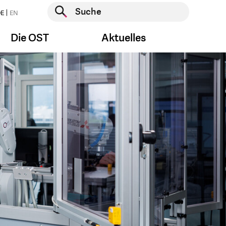
Suche starten
E
EN
Suche starten
Die OST
Aktuelles