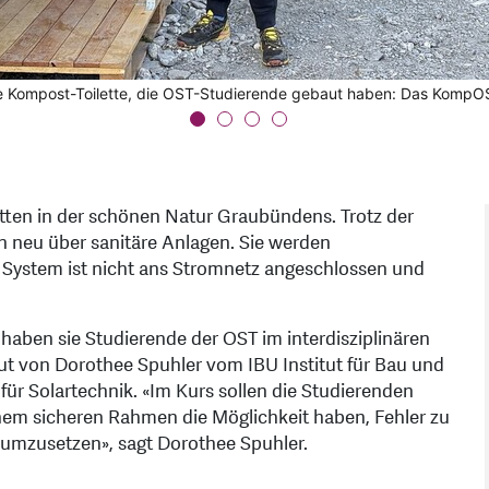
eine Kompost-Toilette, die OST-Studierende gebaut haben: Das KompO
ark mit Solarenergie betrieben.
r-Dusche zur Ausstattung.
nten auch in anderen sehr abgelegenen Regionen interessant sein.
itten in der schönen Natur Graubündens. Trotz der
n neu über sanitäre Anlagen. Sie werden
s System ist nicht ans Stromnetz angeschlossen und
t haben sie Studierende der OST im interdisziplinären
ut von Dorothee Spuhler vom IBU Institut für Bau und
ür Solartechnik. «Im Kurs sollen die Studierenden
einem sicheren Rahmen die Möglichkeit haben, Fehler zu
umzusetzen», sagt Dorothee Spuhler.