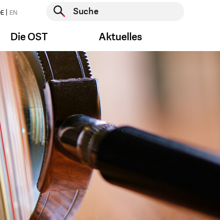
Suche starten
E
EN
Suche starten
Die OST
Aktuelles