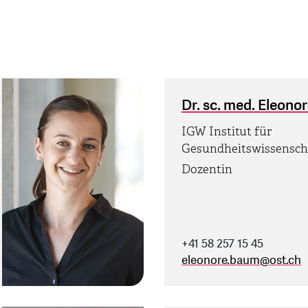
Dr. sc. med. Eleon
IGW Institut für
Gesundheitswissensch
Dozentin
+41 58 257 15 45
eleonore.baum
@
ost.ch