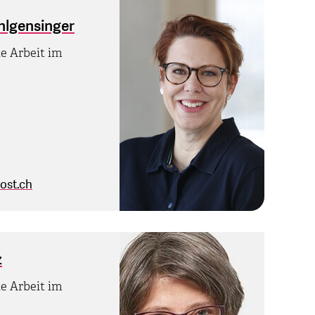
hlgensinger
le Arbeit im
ost.ch
z
le Arbeit im