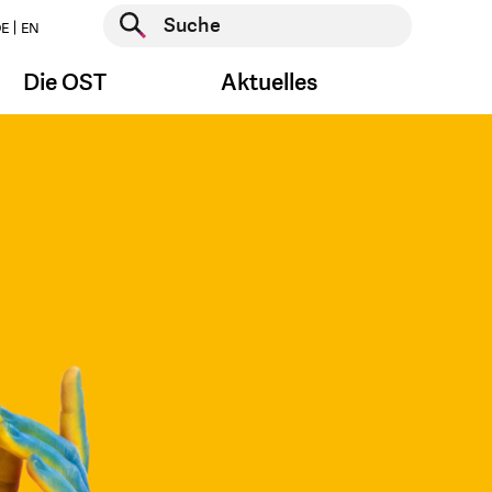
Suche starten
E
EN
Suche starten
Die OST
Aktuelles