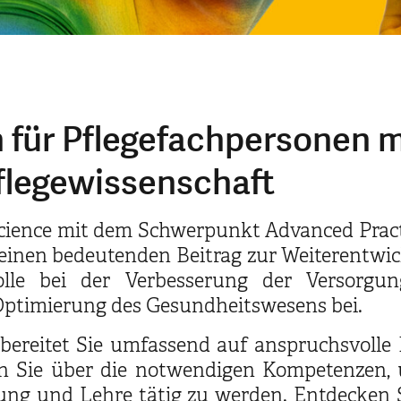
 für Pflegefachpersonen 
flegewissenschaft
cience mit dem Schwerpunkt Advanced Pract
, einen bedeutenden Beitrag zur Weiterentwick
Rolle bei der Verbesserung der Versorg
Optimierung des Gesundheitswesens bei.
 bereitet Sie umfassend auf anspruchsvolle
n Sie über die notwendigen Kompetenzen, um
ng und Lehre tätig zu werden. Entdecken S