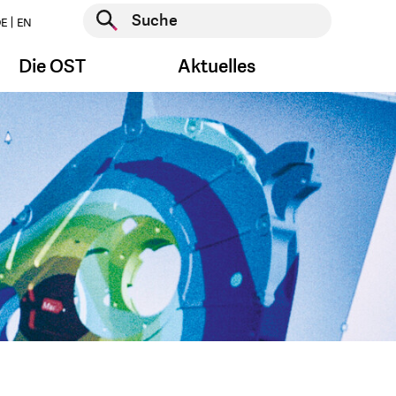
Suche starten
E
EN
Suche starten
Die OST
Aktuelles