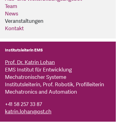
Team
News
Veranstaltungen
Kontakt
Institutsleiterin EMS
Prof. Dr. Katrin Lohan
EMS Institut für Entwicklung
Mechatronischer Systeme
Institutsleiterin, Prof. Robotik, Profilleiterin
Mechatronics and Automation
+41 58 257 33 87
katrin.lohan
@
ost.ch