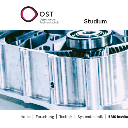
Studium
Home
Forschung
Technik
Systemtechnik
EMS Instit