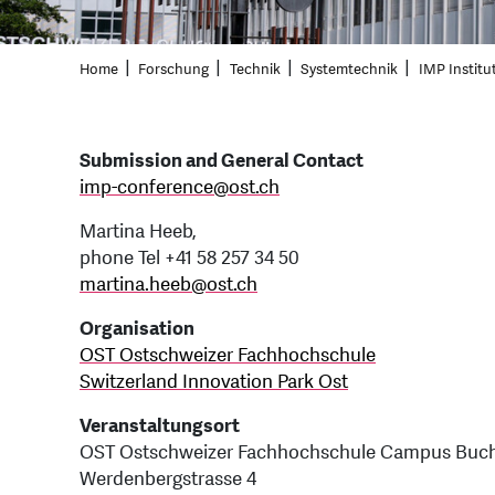
Home
Forschung
Technik
Systemtechnik
IMP Institu
Submission and General Contact
imp-conference
@
ost.ch
Martina Heeb,
phone Tel +41 58 257 34 50
martina.heeb
@
ost.ch
Organisation
OST Ostschweizer Fachhochschule
Switzerland Innovation Park Ost
Veranstaltungsort
OST Ostschweizer Fachhochschule Campus Buc
Werdenbergstrasse 4