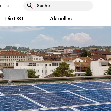
Suche starten
E
EN
Suche starten
Die OST
Aktuelles