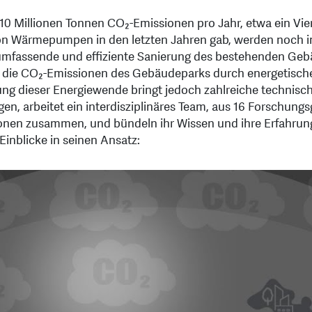
0 Millionen Tonnen CO₂-Emissionen pro Jahr, etwa ein Vie
on Wärmepumpen in den letzten Jahren gab, werden noch 
 umfassende und effiziente Sanierung des bestehenden Geb
t es, die CO₂-Emissionen des Gebäudeparks durch energetisc
g dieser Energiewende bringt jedoch zahlreiche technische
gen, arbeitet ein interdisziplinäres Team, aus 16 Forschu
tionen zusammen, und bündeln ihr Wissen und ihre Erfahrun
inblicke in seinen Ansatz: