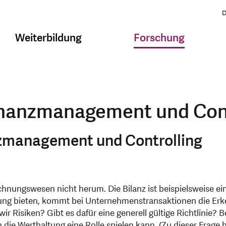
D
Weiterbildung
Forschung
Finanzmanagement und Cont
anzmanagement und Controlling
ungswesen nicht herum. Die Bilanz ist beispielsweise ei
rung bieten, kommt bei Unternehmenstransaktionen die Erke
isiken? Gibt es dafür eine generell gültige Richtlinie? Bei
 die Werthaltung eine Rolle spielen kann. (Zu dieser Fra